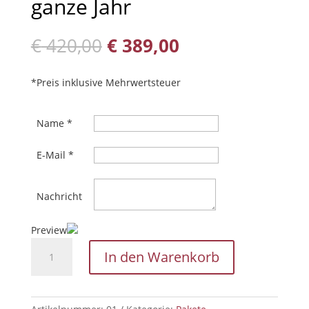
ganze Jahr
Ursprünglicher
Aktueller
€
420,00
€
389,00
Preis
Preis
war:
ist:
*Preis inklusive Mehrwertsteuer
€ 420,00
€ 389,00.
Name
*
E-Mail
*
Nachricht
Preview
Schöne
In den Warenkorb
Füße
für
das
ganze